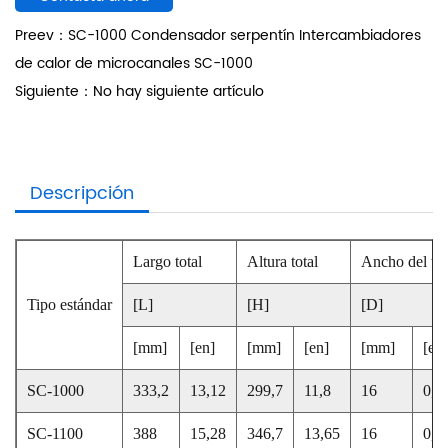
Preev：SC-1000 Condensador serpentín Intercambiadores
de calor de microcanales SC-1000
Siguiente：No hay siguiente artículo
Descripción
Largo total
Altura total
Ancho del tu
Tipo estándar
[L]
[H]
[D]
[mm]
[en]
[mm]
[en]
[mm]
[en]
SC-1000
333,2
13,12
299,7
11,8
16
0,6
SC-1100
388
15,28
346,7
13,65
16
0,6