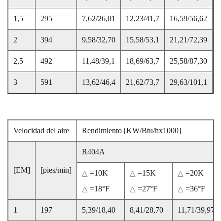
1,5
295
7,62/26,01
12,23/41,7
16,59/56,62
2
2
394
9,58/32,70
15,58/53,1
21,21/72,39
2
2,5
492
11,48/39,1
18,69/63,7
25,58/87,30
3
3
591
13,62/46,4
21,62/73,7
29,63/101,1
3
Velocidad del aire
Rendimiento [KW/Btu/hx1000]
R404A
[EM]
[pies/min]
=10K
=15K
=20K
△
△
△
=18°F
=27°F
=36°F
△
△
△
1
197
5,39/18,40
8,41/28,70
11,71/39,97