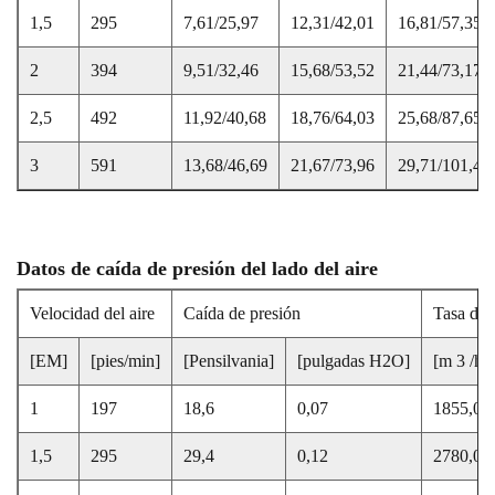
1,5
295
7,61/25,97
12,31/42,01
16,81/57,35
2
394
9,51/32,46
15,68/53,52
21,44/73,17
2,5
492
11,92/40,68
18,76/64,03
25,68/87,65
3
591
13,68/46,69
21,67/73,96
29,71/101,40
Datos de caída de presión del lado del aire
Velocidad del aire
Caída de presión
Tasa de 
[EM]
[pies/min]
[Pensilvania]
[pulgadas H2O]
[m
3
/h]
1
197
18,6
0,07
1855,0
1,5
295
29,4
0,12
2780,0