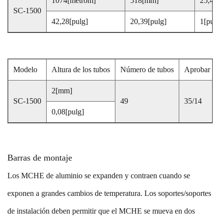
1074[metrom]
518[mm]
25,4[
SC-1500
42,28[pulg]
20,39[pulg]
1[pulg
Modelo
Altura de los tubos
Número de tubos
Aprobar
2[mm]
SC-1500
49
35/14
0,08[pulg]
Barras de montaje
Los MCHE de aluminio se expanden y contraen cuando se
exponen a grandes cambios de temperatura. Los soportes/soportes
de instalación deben permitir que el MCHE se mueva en dos