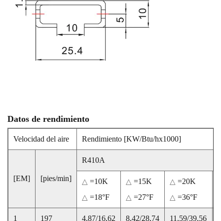
Datos de rendimiento
Velocidad del aire
Rendimiento [KW/Btu/hx1000]
R410A
[EM]
[pies/min]
=10K
=15K
=20K
△
△
△
=18°F
=27°F
=36°F
△
△
△
1
197
4,87/16,62
8,42/28,74
11,59/39,56
1